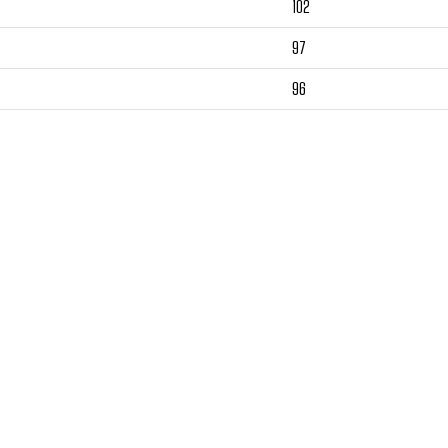
102
97
96