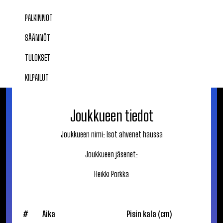
PALKINNOT
SÄÄNNÖT
TULOKSET
KILPAILUT
Joukkueen tiedot
Joukkueen nimi:
Isot ahvenet haussa
Joukkueen jäsenet:
Heikki
Porkka
#
Aika
Pisin kala (cm)